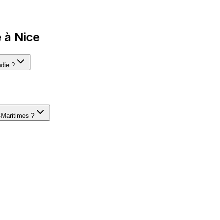
 à Nice
adie ?
s-Maritimes ?