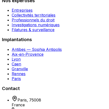
Nos expertises
Entreprises
Collectivités territoriales
Professionnels du droit
Investigations numériques
Filatures & surveillance
Implantations
Antibes — Sophia Antipolis
Aix-en-Provence
Lyon
Caen
Granville
Rennes
Paris
Contact
Paris
,
75008
France