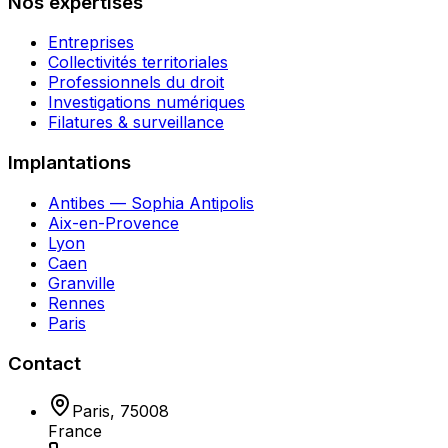
Nos expertises
Entreprises
Collectivités territoriales
Professionnels du droit
Investigations numériques
Filatures & surveillance
Implantations
Antibes — Sophia Antipolis
Aix-en-Provence
Lyon
Caen
Granville
Rennes
Paris
Contact
Paris
,
75008
France