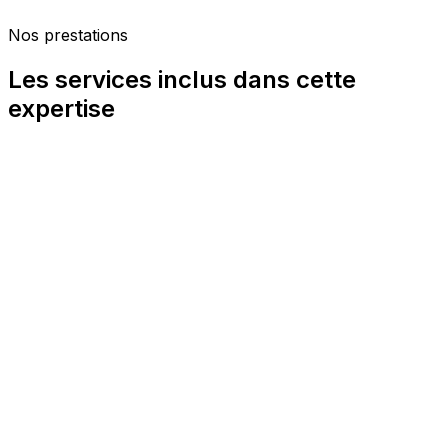
Respect strict du RGPD et du droit à la vie
Nos prestations
privée
Les services inclus dans cette
expertise
Profilage OSINT
Un profil OSINT complet d'une personne physique ou
morale agrège des informations provenant de dizaines
de sources hétérogènes : Registre du Commerce
(Infogreffe, Pappers, Societe.com), publications au
Bodacc (dépôts de bilan, cessions, procédures
collectives), présence sur les réseaux sociaux
professionnels et personnels, mentions dans la presse
générale et spécialisée, archives web (Wayback
Machine), données de propriété intellectuelle déposée