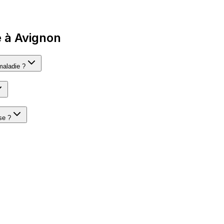
 à Avignon
maladie ?
se ?