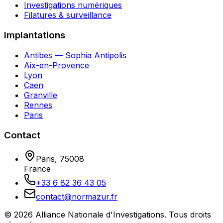
Investigations numériques
Filatures & surveillance
Implantations
Antibes — Sophia Antipolis
Aix-en-Provence
Lyon
Caen
Granville
Rennes
Paris
Contact
Paris
,
75008
France
+33 6 82 36 43 05
contact@normazur.fr
©
2026
Alliance Nationale d'Investigations
. Tous droits