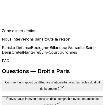
situation professionnelle et financière effective,
réputation dans son milieu, existence de litiges antérieurs
non révélés, cohérence entre le niveau de vie apparent
et les déclarations faites dans la procédure. Ces
éléments peuvent s'avérer décisifs dans un contentieux
de partage de patrimoine ou une procédure de révision
Zone d'intervention
de pension alimentaire.
Nous intervenons dans toute la région
Paris
La Défense
Boulogne-Billancourt
Versailles
Saint-
Denis
Créteil
Nanterre
Évry-Courcouronnes
FAQ
Questions — Droit à Paris
Comment un rapport de détective s'articule-t-il avec les règles du droit
de la preuve ?
Pouvez-vous intervenir dans un délai compatible avec une audience