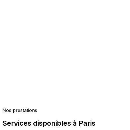
Rapports structurés pour intégration directe
dans vos conclusions
Connaissance approfondie du droit de la preuve
civile et des exigences jurisprudentielles
Interface fluide avec vos équipes : briefing,
suivi, restitution
Réactivité adaptée aux contraintes des
calendriers d'audience
Facturation flexible : honoraires ou forfait par
Nos prestations
dossier
Services disponibles à Paris