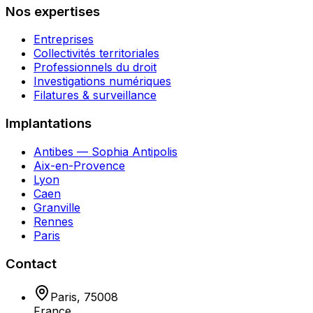
Nos expertises
Entreprises
Collectivités territoriales
Professionnels du droit
Investigations numériques
Filatures & surveillance
Implantations
Antibes — Sophia Antipolis
Aix-en-Provence
Lyon
Caen
Granville
Rennes
Paris
Contact
Paris
,
75008
France