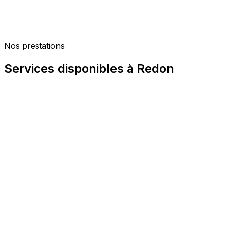
Respect strict du principe de proportionnalité et 
Rapports exploitables devant le tribunal administrat
Confidentialité totale vis-à-vis des élus et du pe
Nos prestations
Capacité à répondre aux marchés publics (agrém
Services disponibles à Redon
Contrôle de domiciliation
La domiciliation fictive est l'une des fraudes les plus répa
préférentiels pour les services publics (cantines, centres de
déclaration suffit souvent à déclencher ces droits, sans co
contrôle de présence aux horaires de vie quotidienne, ide
rapport constitue un élément probatoire permettant d'eng