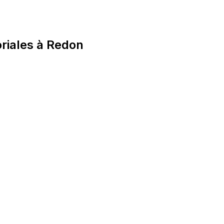
toriales à Redon
roit public local