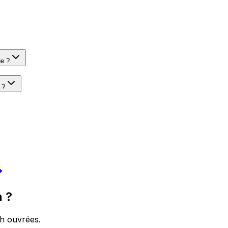
ue ?
 ?
n ?
4h ouvrées.