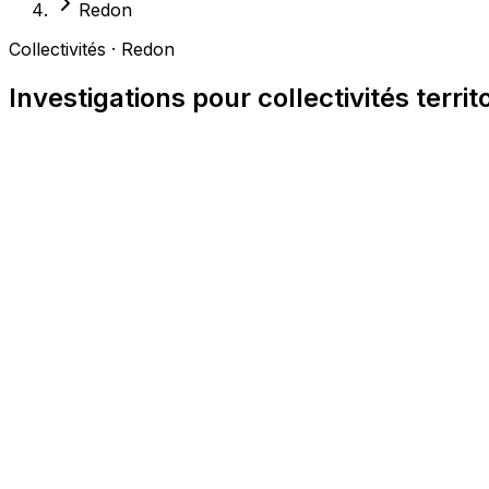
Redon
Collectivités · Redon
Investigations pour collectivités terri
Expérience des procédures administratives et du d