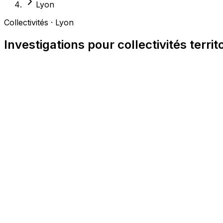
Lyon
Collectivités · Lyon
Investigations pour collectivités territ
Expérience des procédures administratives et du d
Respect strict du principe de proportionnalité et 