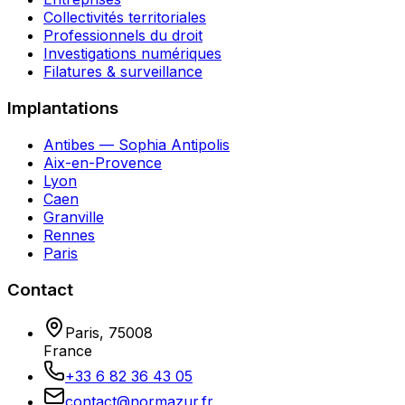
Collectivités territoriales
Professionnels du droit
Investigations numériques
Filatures & surveillance
Implantations
Antibes — Sophia Antipolis
Aix-en-Provence
Lyon
Caen
Granville
Rennes
Paris
Contact
Paris
,
75008
France
+33 6 82 36 43 05
contact@normazur.fr