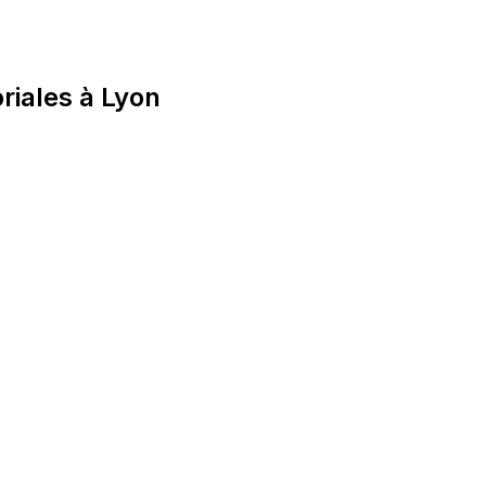
oriales à Lyon
roit public local
des libertés fondamentales