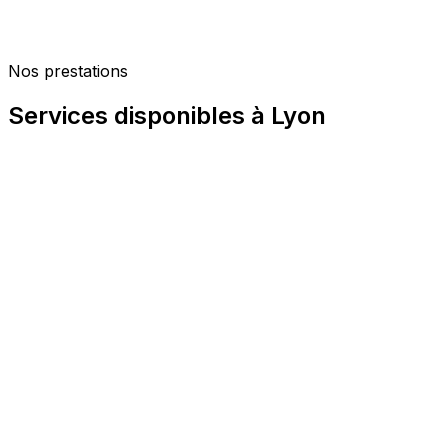
Rapports exploitables devant le tribunal administrat
Confidentialité totale vis-à-vis des élus et du pe
Nos prestations
Capacité à répondre aux marchés publics (agrém
Services disponibles à Lyon
Contrôle de domiciliation
La domiciliation fictive est l'une des fraudes les plus répa
préférentiels pour les services publics (cantines, centres de
déclaration suffit souvent à déclencher ces droits, sans co
contrôle de présence aux horaires de vie quotidienne, ide
rapport constitue un élément probatoire permettant d'eng